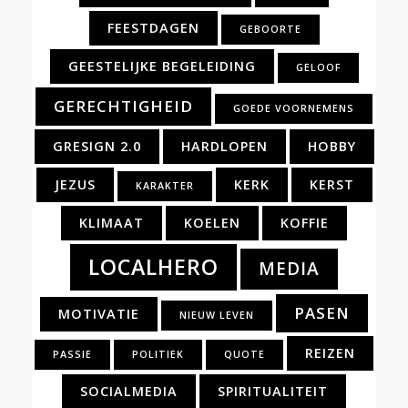
FEESTDAGEN
GEBOORTE
GEESTELIJKE BEGELEIDING
GELOOF
GERECHTIGHEID
GOEDE VOORNEMENS
GRESIGN 2.0
HARDLOPEN
HOBBY
JEZUS
KERK
KERST
KARAKTER
KLIMAAT
KOELEN
KOFFIE
LOCALHERO
MEDIA
PASEN
MOTIVATIE
NIEUW LEVEN
REIZEN
PASSIE
POLITIEK
QUOTE
SOCIALMEDIA
SPIRITUALITEIT