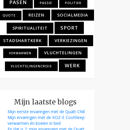
PASEN
PASSIE
POLITIEK
REIZEN
SOCIALMEDIA
QUOTE
SPORT
SPIRITUALITEIT
STADSHARTKERK
VERKIEZINGEN
VLUCHTELINGEN
VERWARMEN
WERK
VLUCHTELINGENCRISIS
Mijn laatste blogs
Mijn eerste ervaringen met de Quatt Chill
Mijn ervaringen met de KOZ-E CoolSleep:
verwarmen én koelen in bed
En dat is 2: mijn ervaringen met de Quatt