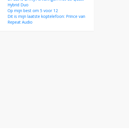
Hybrid Duo
Op mijn best om 5 voor 12
Dit is mijn laatste koptelefoon: Prince van
Repeat Audio