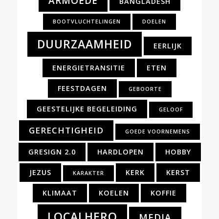
ARMOEDE
BANGLADESH
BOOTVLUCHTELINGEN
DOELEN
DUURZAAMHEID
EERLIJK
ENERGIETRANSITIE
ETEN
FEESTDAGEN
GEBOORTE
GEESTELIJKE BEGELEIDING
GELOOF
GERECHTIGHEID
GOEDE VOORNEMENS
GRESIGN 2.0
HARDLOPEN
HOBBY
JEZUS
KERK
KERST
KARAKTER
KLIMAAT
KOELEN
KOFFIE
LOCALHERO
MEDIA