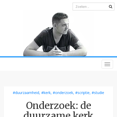
Switc
navig
#duurzaamheid
,
#kerk
,
#onderzoek
,
#scriptie
,
#studie
Onderzoek: de
duurzame kerk