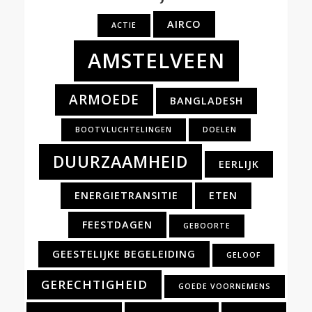
AIRCO
ACTIE
AMSTELVEEN
ARMOEDE
BANGLADESH
BOOTVLUCHTELINGEN
DOELEN
DUURZAAMHEID
EERLIJK
ENERGIETRANSITIE
ETEN
FEESTDAGEN
GEBOORTE
GEESTELIJKE BEGELEIDING
GELOOF
GERECHTIGHEID
GOEDE VOORNEMENS