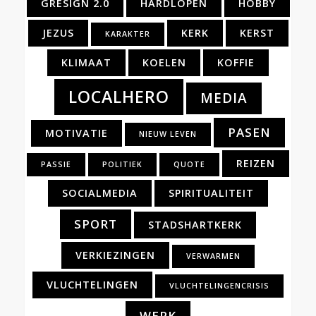
GRESIGN 2.0
HARDLOPEN
HOBBY
JEZUS
KERK
KERST
KARAKTER
KLIMAAT
KOELEN
KOFFIE
LOCALHERO
MEDIA
PASEN
MOTIVATIE
NIEUW LEVEN
REIZEN
PASSIE
POLITIEK
QUOTE
SOCIALMEDIA
SPIRITUALITEIT
SPORT
STADSHARTKERK
VERKIEZINGEN
VERWARMEN
VLUCHTELINGEN
VLUCHTELINGENCRISIS
WERK