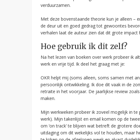
verduurzamen.
Met deze bovenstaande theorie kun je alleen – 
de deur uit en goed gedrag tot gewoontes bevord
verhalen laat de auteur zien dat dit grote impact 
Hoe gebruik ik dit zelf?
Na het lezen van boeken over werk probeer ik alt
werk en vrije tijd. Ik deel het graag met je:
OKR helpt mij (soms alleen, soms samen met ande
persoonlijk ontwikkeling. Ik doe dit vaak in de zo
retraite in het voorjaar. De jaarlijkse review z
maken.
Mijn werkweken probeer ik zoveel mogelijk in te 
werk). Mijn takenlijst en email komen op de twee
om ‘on track’ te blijven wat betreft de grotere 
uitdaging om dit wekelijks vol te houden, maar he
te kijken op de afgelopen week en alvast duideli