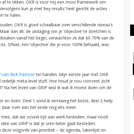
n af te tikken. OKR is voor mij een mooi framework om
 Vervolgens kun je met ‘key results’ heel gericht de acties
n te halen.
thouden: OKR is goed schaalbaar over verschillende niveau’s
 Maar dan dit: de uitdaging om je ‘objective’ te stretchen is
ebruiken vanaf het begin, verwachten ze dat 60-70% van de
cces. Ofwel, een ‘objective’ die je voor 100% behaald, was
 van Rick Pastoor
ter handen. Mijn eerste jaar met OKR
redelijk meta-level stuff. Hoe houd je nou concreet zicht
l? Na het lezen van GRIP wist ik wat ik moest doen om de
aar
en
leven
. Deel 1 vond ik verreweg het beste, deel 2 hielp
 daar over aan het einde nog iets meer.
ok mee, dat we zoveel tijd aan werk besteden, maar nooit
 idee van GRIP is dat je uren beter gaat besteden;
deze volgorde van prioriteit – de agenda, takenlijst en