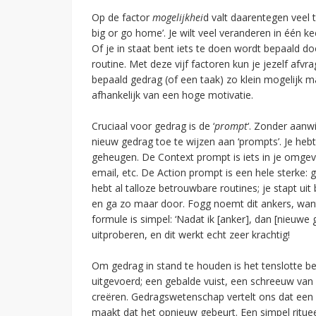
Op de factor
mogelijkhei
d valt daarentegen veel 
big or go home’. Je wilt veel veranderen in één kee
Of je in staat bent iets te doen wordt bepaald do
routine. Met deze vijf factoren kun je jezelf afv
bepaald gedrag (of een taak) zo klein mogelijk m
afhankelijk van een hoge motivatie.
Cruciaal voor gedrag is de ‘
prompt
‘. Zonder aanw
nieuw gedrag toe te wijzen aan ‘prompts’. Je hebt
geheugen. De Context prompt is iets in je omgeving
email, etc. De Action prompt is een hele sterke: 
hebt al talloze betrouwbare routines; je stapt uit
en ga zo maar door. Fogg noemt dit ankers, wan
formule is simpel: ‘Nadat ik [anker], dan [nieuwe
uitproberen, en dit werkt echt zeer krachtig!
Om gedrag in stand te houden is het tenslotte bel
uitgevoerd; een gebalde vuist, een schreeuw van
creëren. Gedragswetenschap vertelt ons dat een 
maakt dat het opnieuw gebeurt. Een simpel rituee