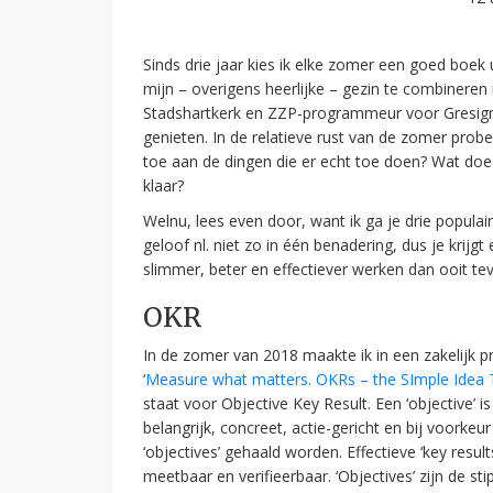
Sinds drie jaar kies ik elke zomer een goed boek
mijn – overigens heerlijke – gezin te combinere
Stadshartkerk en ZZP-programmeur voor Gresign. H
genieten. In de relatieve rust van de zomer pro
toe aan de dingen die er echt toe doen? Wat doe
klaar?
Welnu, lees even door, want ik ga je drie populai
geloof nl. niet zo in één benadering, dus je krijgt
slimmer, beter en effectiever werken dan ooit te
OKR
In de zomer van 2018 maakte ik in een zakelijk p
‘
Measure what matters. OKRs – the SImple Idea T
staat voor Objective Key Result. Een ‘objective’ 
belangrijk, concreet, actie-gericht en bij voorkeu
‘objectives’ gehaald worden. Effectieve ‘key results
meetbaar en verifieerbaar. ‘Objectives’ zijn de sti