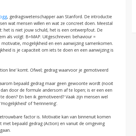
Fogg
, gedragswetenschapper aan Stanford. De introductie
 tussen wat mensen willen en wat ze concreet doen. Meestal
 het is niet jouw schuld, het is een ontwerpfout. De
em als volgt: B=MAP. Uitgeschreven: behaviour =
ls motivatie, mogelijkheid en een aanwijzing samenkomen.
kheid is je capaciteit om iets te doen en een aanwijzing is
ion line’ komt. Ofwel; gedrag waarvoor je gemotiveerd
t waarom bepaald gedrag maar geen gewoonte wordt (nooit
n dan door de formule andersom af te lopen; is er een een
dit te doen? En ben ik gemotiveerd? Vaak zijn mensen wel
ogelijkheid’ of ‘herinnering’.
etrouwbare factor is. Motivatie kan van binnenuit komen
t met bepaald gedrag (Action) en vanuit de omgeving
 gaan.