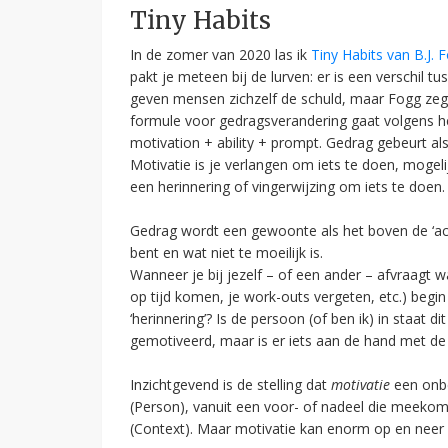
Tiny Habits
In de zomer van 2020 las ik
Tiny Habits van B.J. 
pakt je meteen bij de lurven: er is een verschil
geven mensen zichzelf de schuld, maar Fogg zegt:
formule voor gedragsverandering gaat volgens h
motivation + ability + prompt. Gedrag gebeurt a
Motivatie is je verlangen om iets te doen, mogelij
een herinnering of vingerwijzing om iets te doen.
Gedrag wordt een gewoonte als het boven de ‘act
bent en wat niet te moeilijk is.
Wanneer je bij jezelf – of een ander – afvraag
op tijd komen, je work-outs vergeten, etc.) begi
‘herinnering’? Is de persoon (of ben ik) in staat 
gemotiveerd, maar is er iets aan de hand met de ‘m
Inzichtgevend is de stelling dat
motivatie
een onb
(Person), vanuit een voor- of nadeel die meekom
(Context). Maar motivatie kan enorm op en neer