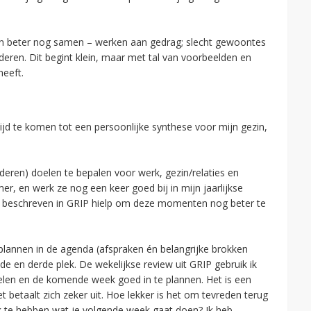
en beter nog samen – werken aan gedrag; slecht gewoontes
eren. Dit begint klein, maar met tal van voorbeelden en
heeft.
ijd te komen tot een persoonlijke synthese voor mijn gezin,
ren) doelen te bepalen voor werk, gezin/relaties en
mer, en werk ze nog een keer goed bij in mijn jaarlijkse
oals beschreven in GRIP hielp om deze momenten nog beter te
plannen in de agenda (afspraken én belangrijke brokken
de en derde plek. De wekelijkse review uit GRIP gebruik ik
doelen en de komende week goed in te plannen. Het is een
t betaalt zich zeker uit. Hoe lekker is het om tevreden terug
jk te hebben wat je volgende week gaat doen? Ik heb