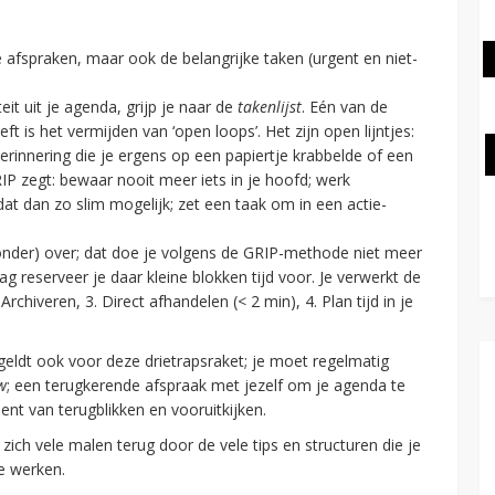
n de afspraken, maar ook de belangrijke taken (urgent en niet-
eit uit je agenda, grijp je naar de
takenlijst
. Eén van de
eft is het vermijden van ‘open loops’. Het zijn open lijntjes:
erinnering die je ergens op een papiertje krabbelde of een
RIP zegt: bewaar nooit meer iets in je hoofd; werk
 dat dan zo slim mogelijk; zet een taak om in een actie-
 onder) over; dat doe je volgens de GRIP-methode niet meer
eserveer je daar kleine blokken tijd voor. Je verwerkt de
Archiveren, 3. Direct afhandelen (< 2 min), 4. Plan tijd in je
geldt ook voor deze drietrapsraket; je moet regelmatig
w
; een terugkerende afspraak met jezelf om je agenda te
nt van terugblikken en vooruitkijken.
zich vele malen terug door de vele tips en structuren die je
te werken.