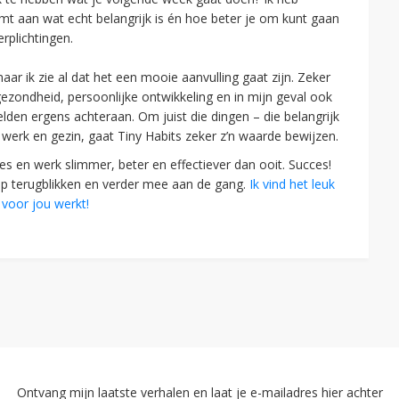
mt aan wat echt belangrijk is én hoe beter je om kunt gaan
rplichtingen.
ar ik zie al dat het een mooie aanvulling gaat zijn. Zeker
ezondheid, persoonlijke ontwikkeling en in mijn geval ook
elden ergens achteraan. Om juist die dingen – die belangrijk
l werk en gezin, gaat Tiny Habits zeker z’n waarde bewijzen.
s en werk slimmer, beter en effectiever dan ooit. Succes!
 op terugblikken en verder mee aan de gang.
Ik vind het leuk
 voor jou werkt!
Ontvang mijn laatste verhalen en laat je e-mailadres hier achter