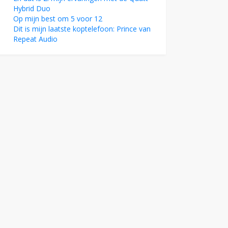
Hybrid Duo
Op mijn best om 5 voor 12
Dit is mijn laatste koptelefoon: Prince van
Repeat Audio