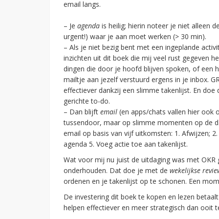
email langs.
– Je
agenda
is heilig; hierin noteer je niet allee
urgent!) waar je aan moet werken (> 30 min).
– Als je niet bezig bent met een ingeplande activit
inzichten uit dit boek die mij veel rust gegeven he
dingen die door je hoofd blijven spoken, of een h
mailtje aan jezelf verstuurd ergens in je inbox. G
effectiever dankzij een slimme takenlijst. En doe
gerichte to-do.
– Dan blijft
email
(en apps/chats vallen hier ook
tussendoor, maar op slimme momenten op de dag r
email op basis van vijf uitkomsten: 1. Afwijzen; 2. 
agenda 5. Voeg actie toe aan takenlijst.
Wat voor mij nu juist de uitdaging was met OKR 
onderhouden. Dat doe je met de
wekelijkse revie
ordenen en je takenlijst op te schonen. Een mome
De investering dit boek te kopen en lezen betaalt 
helpen effectiever en meer strategisch dan ooit 