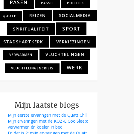
PASEN
PASSIE
POLITIEK
REIZEN
SOCIALMEDIA
QUOTE
SPORT
SPIRITUALITEIT
STADSHARTKERK
VERKIEZINGEN
VLUCHTELINGEN
VERWARMEN
WERK
VLUCHTELINGENCRISIS
Mijn laatste blogs
Mijn eerste ervaringen met de Quatt Chill
Mijn ervaringen met de KOZ-E CoolSleep:
verwarmen én koelen in bed
En dat is 2: mijn ervaringen met de Quatt