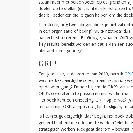
staan meer met beide voeten op de grond en zij
doelen op te stellen (dat is al een kunst op zich).
daarbij bedenken die je gaan helpen om die doele
Ten slotte, nog twee dingen die ik je niet wil on
in een organisatie of bedrijf. Multi-inzetbaar dus.
pas echt stimulerend. Bij Google, waar ze OKR g
‘key results’ bereikt worden en dat is dan een su
niet ambitieus genoeg!
GRIP
Een jaar later, in de zomer van 2019, nam ik
GRIP
was me best aardig bevallen, maar het is nog wel 
op de voortgang? En hoe blijven de OKR’s actuee
OKR’s concreter in te passen in mijn werkritme.
Het boek kent een driedeling: GRIP op je
week
,
j
mij om mijn OKR-aanpak nog fijn te slijpen, maar
Is het niet gek eigenlijk, daar begint het boek o
geleerd hebben hoe effectief te werken? Het hele
strategisch werken. Rick gaat daarom – bewust in 