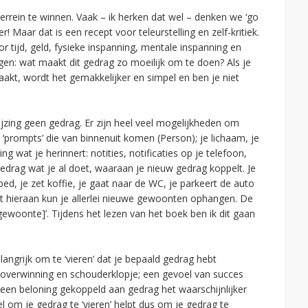
terrein te winnen. Vaak – ik herken dat wel – denken we ‘go
r! Maar dat is een recept voor teleurstelling en zelf-kritiek.
or tijd, geld, fysieke inspanning, mentale inspanning en
ragen: wat maakt dit gedrag zo moeilijk om te doen? Als je
aakt, wordt het gemakkelijker en simpel en ben je niet
ijzing geen gedrag. Er zijn heel veel mogelijkheden om
 ‘prompts’ die van binnenuit komen (Person); je lichaam, je
 wat je herinnert: notities, notificaties op je telefoon,
gedrag wat je al doet, waaraan je nieuw gedrag koppelt. Je
 bed, je zet koffie, je gaat naar de WC, je parkeert de auto
t hieraan kun je allerlei nieuwe gewoonten ophangen. De
 gewoonte]’. Tijdens het lezen van het boek ben ik dit gaan
angrijk om te ‘vieren’ dat je bepaald gedrag hebt
 overwinning en schouderklopje; een gevoel van succes
een beloning gekoppeld aan gedrag het waarschijnlijker
l om je gedrag te ‘vieren’ helpt dus om je gedrag te