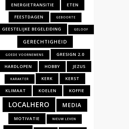
ENERGIETRANSITIE
ETEN
FEESTDAGEN
GEBOORTE
GEESTELIJKE BEGELEIDING
GELOOF
GERECHTIGHEID
GRESIGN 2.0
GOEDE VOORNEMENS
HARDLOPEN
HOBBY
JEZUS
KERK
KERST
KARAKTER
KLIMAAT
KOELEN
KOFFIE
LOCALHERO
MEDIA
MOTIVATIE
NIEUW LEVEN