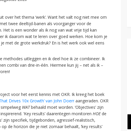
 uit over het thema ‘werk’. Want het valt nog niet mee om
n met twee deeltijd-banen als voorganger voor de
et is een wonder als ik nog van wat vrije tijd kan
beer ik daarom wat te leren over goed werken. Hoe kom je
 je met de grote werkdruk? En is het werk ook wel eens
re methodes uitleggen en ik deel hoe ik ze combineer. Ik
 een combi van drie-in-één. Hiermee kun jij – net als ik –
voren!
roject voor het eerst kennis met OKR. Ik kreeg het boek
hat Drives 10x Growth’ van John Doerr
aangeraden. OKR
is simpelweg
WAT
behaald moet worden. ‘Objectives’ zijn
r inspirerend. ‘Key results’ daarentegen monitoren
HOE
de
’ zijn specifiek, tijdgebonden, agressief-realistisch,
p op de horizon die je niet zomaar behaalt, ‘key results’