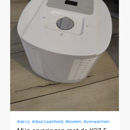
#airco
,
#duurzaamheid
,
#koelen
,
#verwarmen