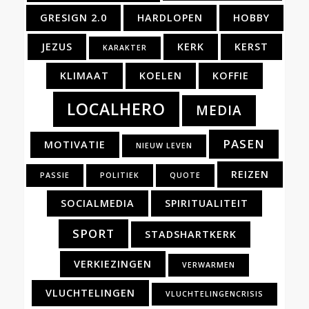
GRESIGN 2.0
HARDLOPEN
HOBBY
JEZUS
KERK
KERST
KARAKTER
KLIMAAT
KOELEN
KOFFIE
LOCALHERO
MEDIA
PASEN
MOTIVATIE
NIEUW LEVEN
REIZEN
PASSIE
POLITIEK
QUOTE
SOCIALMEDIA
SPIRITUALITEIT
SPORT
STADSHARTKERK
VERKIEZINGEN
VERWARMEN
VLUCHTELINGEN
VLUCHTELINGENCRISIS